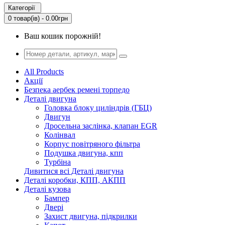
Категорії
0 товар(ів) - 0.00грн
Ваш кошик порожній!
All Products
Акції
Безпека аербек ремені торпедо
Деталі двигуна
Головка блоку циліндрів (ГБЦ)
Двигун
Дросельна заслінка, клапан EGR
Колінвал
Корпус повітряного фільтра
Подушка двигуна, кпп
Турбіна
Дивитися всі Деталі двигуна
Деталі коробки, КПП, АКПП
Деталі кузова
Бампер
Двері
Захист двигуна, підкрилки