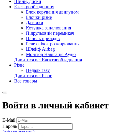
Шини, диски
Електрообладнання
Блок керування двигуном
Блочки різне
Датчики
Котушка запалювання
Підрульовий перемикач
Панель приладів
Реле свічок розжарювання
Шлейф Airbag
Монітор Навігація Аудіо
Дивитися всі Електрообладнання
Різне
Педаль газу
Дивитися всі Різне
Все товары
Войти в личный кабинет
E-Mail
Пароль