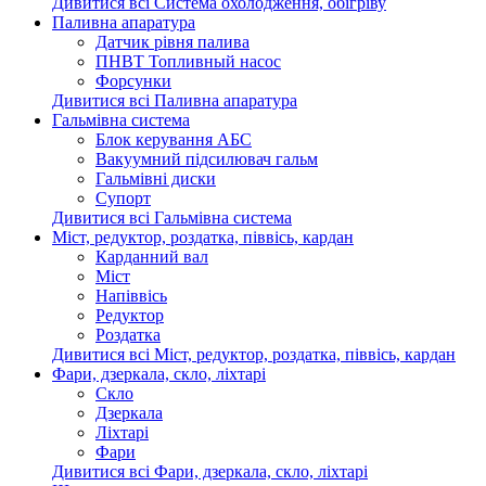
Дивитися всі Система охолодження, обігріву
Паливна апаратура
Датчик рівня палива
ПНВТ Топливный насос
Форсунки
Дивитися всі Паливна апаратура
Гальмівна система
Блок керування АБС
Вакуумний підсилювач гальм
Гальмівні диски
Супорт
Дивитися всі Гальмівна система
Міст, редуктор, роздатка, піввісь, кардан
Карданний вал
Міст
Напіввісь
Редуктор
Роздатка
Дивитися всі Міст, редуктор, роздатка, піввісь, кардан
Фари, дзеркала, скло, ліхтарі
Cкло
Дзеркала
Ліхтарі
Фари
Дивитися всі Фари, дзеркала, скло, ліхтарі