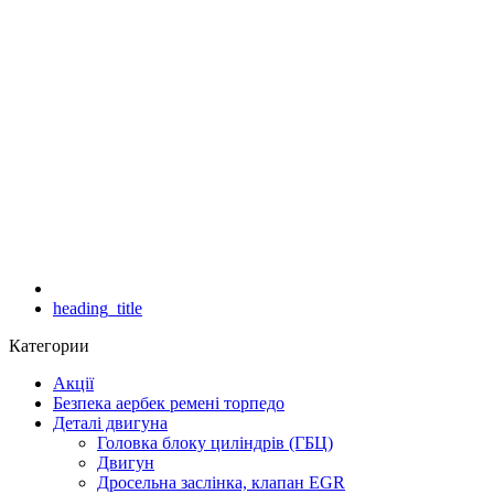
heading_title
Категории
Акції
Безпека аербек ремені торпедо
Деталі двигуна
Головка блоку циліндрів (ГБЦ)
Двигун
Дросельна заслінка, клапан EGR