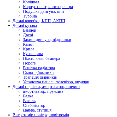
Колінвал
Корпус повітряного фільтра
Подушка двигуна, кпп
Турбіна
Деталі коробки, КПП, АКПП
Деталі кузова
Бампер
Двері
Захист двигуна, підкрилки
Капот
Крила
Кузовщина
Підсилювач бампера
Пороги
Решітка радіатора
Склопідйомники
Трапеція двірників
Установча панель, телевізор, окуляри
Деталі підвіски, амортизатор, пневмо
амортизатор, пружина
Балка
Важіль
Стабілізатор
Цапфа, ступиця
Витратомір повітря, повітромір