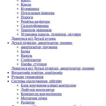
Капот
Крила
Кузовщина
Підсилювач бампера
Пороги
Решітка радіатора
Склопідйомники
Трапеція двірників
Установча панель, телевізор, окуляри
Дивитися всі Деталі кузова
Деталі підвіски, амортизатор, пневмо
амортизатор, пружина
Балка
Важіль
Стабілізатор
Цапфа, ступиця
Дивитися всі Деталі підвіски, амортизатор, пневмо
Витратомір повітря, повітромір
Рульове управління
Система охолодження, обігріву
Блок керування клімат-контролем
Дифузор вентилятор
Компресор кондиціонера
Моторчик пічки
Радіатор