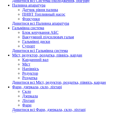
Дивитися всі Система охолодження, обігріву
Паливна апаратура
Датчик рівня палива
ПНВТ Топливный насос
Форсунки
Дивитися всі Паливна апаратура
Гальмівна система
Блок керування АБС
Вакуумний підсилювач гальм
Гальмівні диски
Супорт
Дивитися всі Гальмівна система
Міст, редуктор, роздатка, піввісь, кардан
Карданний вал
Міст
Напіввісь
Редуктор
Роздатка
Дивитися всі Міст, редуктор, роздатка, піввісь, кардан
Фари, дзеркала, скло, ліхтарі
Cкло
Дзеркала
Ліхтарі
Фари
Дивитися всі Фари, дзеркала, скло, ліхтарі