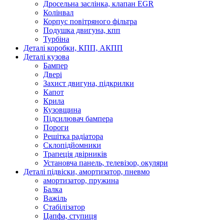
Дросельна заслінка, клапан EGR
Колінвал
Корпус повітряного фільтра
Подушка двигуна, кпп
Турбіна
Деталі коробки, КПП, АКПП
Деталі кузова
Бампер
Двері
Захист двигуна, підкрилки
Капот
Крила
Кузовщина
Підсилювач бампера
Пороги
Решітка радіатора
Склопідйомники
Трапеція двірників
Установча панель, телевізор, окуляри
Деталі підвіски, амортизатор, пневмо
амортизатор, пружина
Балка
Важіль
Стабілізатор
Цапфа, ступиця