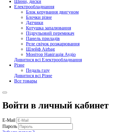
Шини, диски
Електрообладнання
Блок керування двигуном
Блочки різне
Датчики
Котушка запалювання
Підрульовий перемикач
Панель приладів
Реле свічок розжарювання
Шлейф Airbag
Монітор Навігація Аудіо
Дивитися всі Електрообладнання
Різне
Педаль газу
Дивитися всі Різне
Все товары
Войти в личный кабинет
E-Mail
Пароль