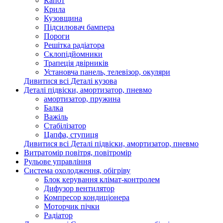
Капот
Крила
Кузовщина
Підсилювач бампера
Пороги
Решітка радіатора
Склопідйомники
Трапеція двірників
Установча панель, телевізор, окуляри
Дивитися всі Деталі кузова
Деталі підвіски, амортизатор, пневмо
амортизатор, пружина
Балка
Важіль
Стабілізатор
Цапфа, ступиця
Дивитися всі Деталі підвіски, амортизатор, пневмо
Витратомір повітря, повітромір
Рульове управління
Система охолодження, обігріву
Блок керування клімат-контролем
Дифузор вентилятор
Компресор кондиціонера
Моторчик пічки
Радіатор