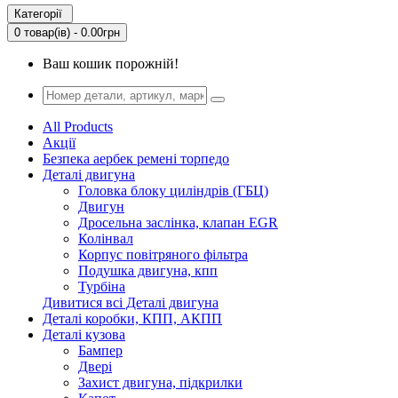
Категорії
0 товар(ів) - 0.00грн
Ваш кошик порожній!
All Products
Акції
Безпека аербек ремені торпедо
Деталі двигуна
Головка блоку циліндрів (ГБЦ)
Двигун
Дросельна заслінка, клапан EGR
Колінвал
Корпус повітряного фільтра
Подушка двигуна, кпп
Турбіна
Дивитися всі Деталі двигуна
Деталі коробки, КПП, АКПП
Деталі кузова
Бампер
Двері
Захист двигуна, підкрилки