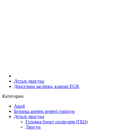
Деталі двигуна
Дросельна заслінка, клапан EGR
Категории
Акції
Безпека аербек ремені торпедо
Деталі двигуна
Головка блоку циліндрів (ГБЦ)
Двигун