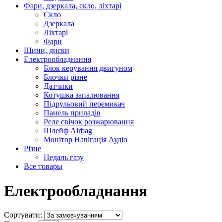
Фари, дзеркала, скло, ліхтарі
Cкло
Дзеркала
Ліхтарі
Фари
Шини, диски
Електрообладнання
Блок керування двигуном
Блочки різне
Датчики
Котушка запалювання
Підрульовий перемикач
Панель приладів
Реле свічок розжарювання
Шлейф Airbag
Монітор Навігація Аудіо
Різне
Педаль газу
Все товары
Електрообладнання
Сортувати: