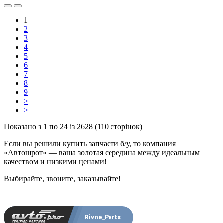
1
2
3
4
5
6
7
8
9
>
>|
Показано з 1 по 24 із 2628 (110 сторінок)
Если вы решили купить запчасти б/у, то компания
«Автошрот» — ваша золотая середина между идеальным
качеством и низкими ценами!
Выбирайте, звоните, заказывайте!
Rivne_Parts