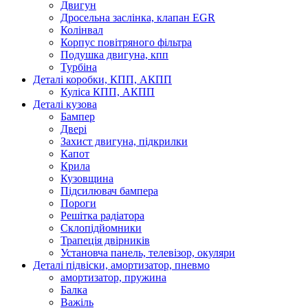
Двигун
Дросельна заслінка, клапан EGR
Колінвал
Корпус повітряного фільтра
Подушка двигуна, кпп
Турбіна
Деталі коробки, КПП, АКПП
Куліса КПП, АКПП
Деталі кузова
Бампер
Двері
Захист двигуна, підкрилки
Капот
Крила
Кузовщина
Підсилювач бампера
Пороги
Решітка радіатора
Склопідйомники
Трапеція двірників
Установча панель, телевізор, окуляри
Деталі підвіски, амортизатор, пневмо
амортизатор, пружина
Балка
Важіль