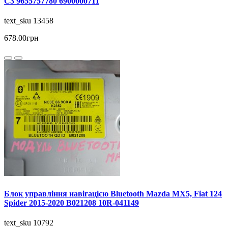
C3 9655757780 6900000711
text_sku 13458
678.00грн
Блок управління навігацією Bluetooth Mazda MX5, Fiat 124
Spider 2015-2020 B021208 10R-041149
text_sku 10792