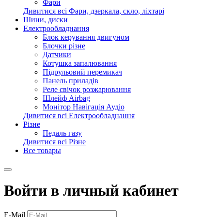
Фари
Дивитися всі Фари, дзеркала, скло, ліхтарі
Шини, диски
Електрообладнання
Блок керування двигуном
Блочки різне
Датчики
Котушка запалювання
Підрульовий перемикач
Панель приладів
Реле свічок розжарювання
Шлейф Airbag
Монітор Навігація Аудіо
Дивитися всі Електрообладнання
Різне
Педаль газу
Дивитися всі Різне
Все товары
Войти в личный кабинет
E-Mail