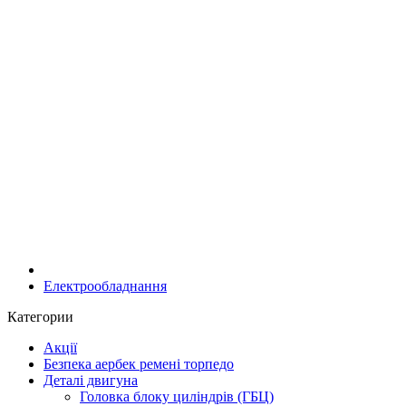
Електрообладнання
Категории
Акції
Безпека аербек ремені торпедо
Деталі двигуна
Головка блоку циліндрів (ГБЦ)