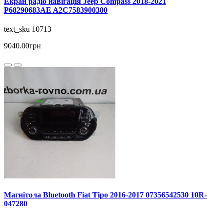
Екран радіо навігація Jeep Compass 2018-2021
P68290683AE A2C7583900300
text_sku 10713
9040.00грн
Магнітола Bluetooth Fiat Tipo 2016-2017 07356542530 10R-
047280