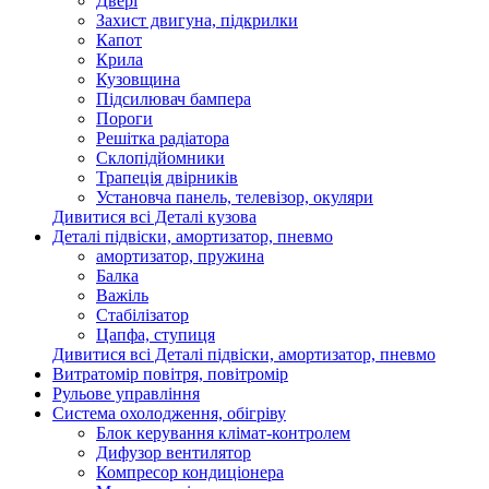
Двері
Захист двигуна, підкрилки
Капот
Крила
Кузовщина
Підсилювач бампера
Пороги
Решітка радіатора
Склопідйомники
Трапеція двірників
Установча панель, телевізор, окуляри
Дивитися всі Деталі кузова
Деталі підвіски, амортизатор, пневмо
амортизатор, пружина
Балка
Важіль
Стабілізатор
Цапфа, ступиця
Дивитися всі Деталі підвіски, амортизатор, пневмо
Витратомір повітря, повітромір
Рульове управління
Система охолодження, обігріву
Блок керування клімат-контролем
Дифузор вентилятор
Компресор кондиціонера