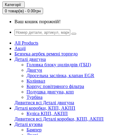
Категорії
0 товар(ів) - 0.00грн
Ваш кошик порожній!
All Products
Акції
Безпека аербек ремені торпедо
Деталі двигуна
Головка блоку циліндрів (ГБЦ)
Двигун
Дросельна заслінка, клапан EGR
Колінвал
Корпус повітряного фільтра
Подушка двигуна, кпп
Турбіна
Дивитися всі Деталі двигуна
Деталі коробки, КПП, АКПП
Куліса КПП, АКПП
Дивитися всі Деталі коробки, КПП, АКПП
Деталі кузова
Бампер