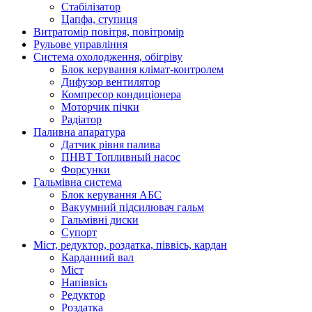
Стабілізатор
Цапфа, ступиця
Витратомір повітря, повітромір
Рульове управління
Система охолодження, обігріву
Блок керування клімат-контролем
Дифузор вентилятор
Компресор кондиціонера
Моторчик пічки
Радіатор
Паливна апаратура
Датчик рівня палива
ПНВТ Топливный насос
Форсунки
Гальмівна система
Блок керування АБС
Вакуумний підсилювач гальм
Гальмівні диски
Супорт
Міст, редуктор, роздатка, піввісь, кардан
Карданний вал
Міст
Напіввісь
Редуктор
Роздатка