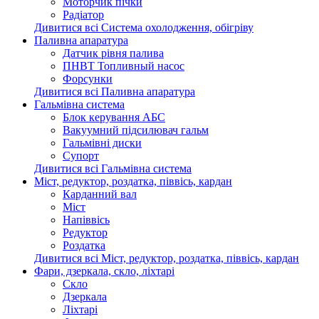
Моторчик пічки
Радіатор
Дивитися всі Система охолодження, обігріву
Паливна апаратура
Датчик рівня палива
ПНВТ Топливный насос
Форсунки
Дивитися всі Паливна апаратура
Гальмівна система
Блок керування АБС
Вакуумний підсилювач гальм
Гальмівні диски
Супорт
Дивитися всі Гальмівна система
Міст, редуктор, роздатка, піввісь, кардан
Карданний вал
Міст
Напіввісь
Редуктор
Роздатка
Дивитися всі Міст, редуктор, роздатка, піввісь, кардан
Фари, дзеркала, скло, ліхтарі
Cкло
Дзеркала
Ліхтарі