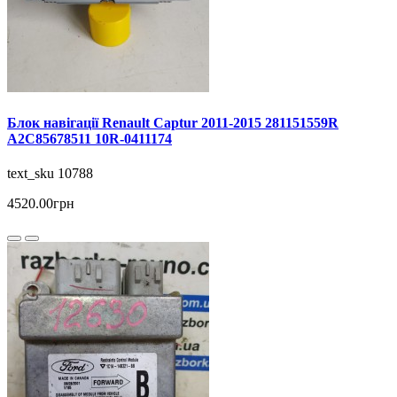
Блок навігації Renault Captur 2011-2015 281151559R
A2C85678511 10R-0411174
text_sku 10788
4520.00грн