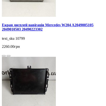
Екран дисплей навігація Mercedes W204 A2049005105
2049010503 20490223302
text_sku 10799
2260.00грн