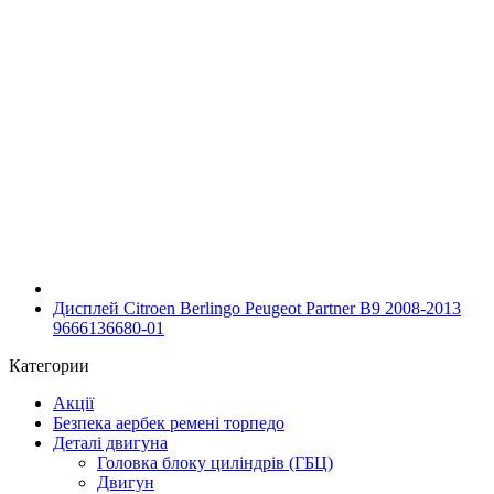
Дисплей Citroen Berlingo Peugeot Partner B9 2008-2013
9666136680-01
Категории
Акції
Безпека аербек ремені торпедо
Деталі двигуна
Головка блоку циліндрів (ГБЦ)
Двигун