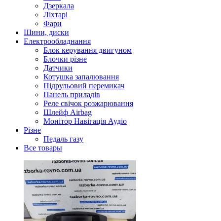
Дзеркала
Ліхтарі
Фари
Шини, диски
Електрообладнання
Блок керування двигуном
Блочки різне
Датчики
Котушка запалювання
Підрульовий перемикач
Панель приладів
Реле свічок розжарювання
Шлейф Airbag
Монітор Навігація Аудіо
Різне
Педаль газу
Все товары