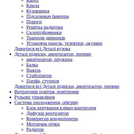
Капот
Крила
Кузовщина
Підсилювач бампера
Пороги
Решітка радіатора
Склопідйомники
Трапеція двірників
Установча панель, телевізор, окуляри
Дивитися всі Деталі кузова
Деталі підвіски, амортизатор, пневмо
амортизатор, пружина
Балка
Важіль
Стабілізатор
Цапфа, ступиця
Дивитися всі Деталі підвіски, амортизатор, пневмо
Витратомір повітря, повітромір
Рульове управління
Система охолодження, обігріву
Блок керування клімат-контролем
Дифузор вентилятор
Компресор кондиціонера
Моторчик пічки
Радіатор