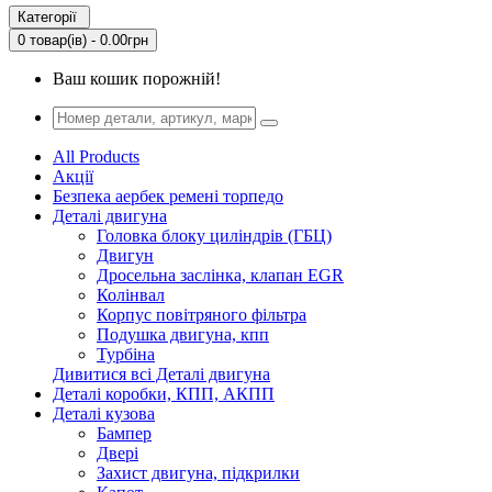
Категорії
0 товар(ів) - 0.00грн
Ваш кошик порожній!
All Products
Акції
Безпека аербек ремені торпедо
Деталі двигуна
Головка блоку циліндрів (ГБЦ)
Двигун
Дросельна заслінка, клапан EGR
Колінвал
Корпус повітряного фільтра
Подушка двигуна, кпп
Турбіна
Дивитися всі Деталі двигуна
Деталі коробки, КПП, АКПП
Деталі кузова
Бампер
Двері
Захист двигуна, підкрилки