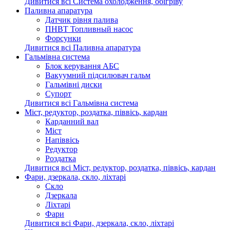
Дивитися всі Система охолодження, обігріву
Паливна апаратура
Датчик рівня палива
ПНВТ Топливный насос
Форсунки
Дивитися всі Паливна апаратура
Гальмівна система
Блок керування АБС
Вакуумний підсилювач гальм
Гальмівні диски
Супорт
Дивитися всі Гальмівна система
Міст, редуктор, роздатка, піввісь, кардан
Карданний вал
Міст
Напіввісь
Редуктор
Роздатка
Дивитися всі Міст, редуктор, роздатка, піввісь, кардан
Фари, дзеркала, скло, ліхтарі
Cкло
Дзеркала
Ліхтарі
Фари
Дивитися всі Фари, дзеркала, скло, ліхтарі