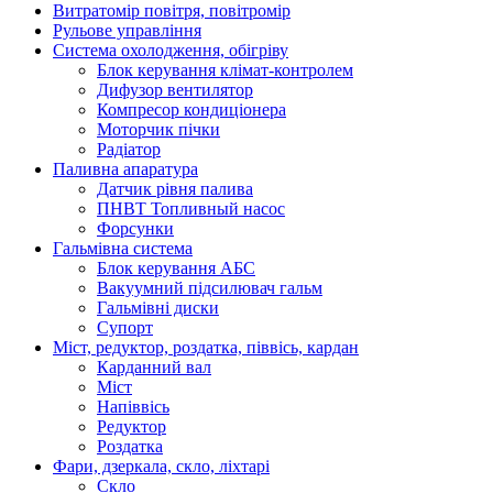
Витратомір повітря, повітромір
Рульове управління
Система охолодження, обігріву
Блок керування клімат-контролем
Дифузор вентилятор
Компресор кондиціонера
Моторчик пічки
Радіатор
Паливна апаратура
Датчик рівня палива
ПНВТ Топливный насос
Форсунки
Гальмівна система
Блок керування АБС
Вакуумний підсилювач гальм
Гальмівні диски
Супорт
Міст, редуктор, роздатка, піввісь, кардан
Карданний вал
Міст
Напіввісь
Редуктор
Роздатка
Фари, дзеркала, скло, ліхтарі
Cкло