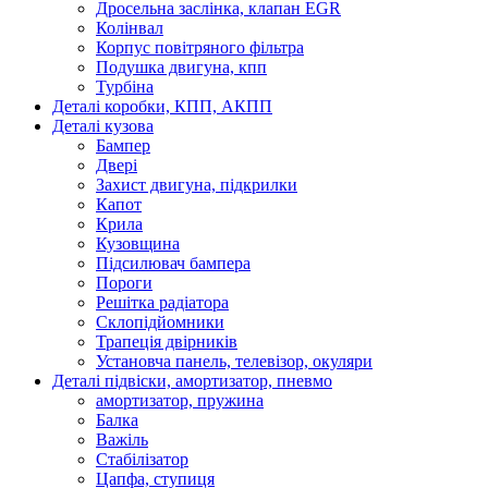
Дросельна заслінка, клапан EGR
Колінвал
Корпус повітряного фільтра
Подушка двигуна, кпп
Турбіна
Деталі коробки, КПП, АКПП
Деталі кузова
Бампер
Двері
Захист двигуна, підкрилки
Капот
Крила
Кузовщина
Підсилювач бампера
Пороги
Решітка радіатора
Склопідйомники
Трапеція двірників
Установча панель, телевізор, окуляри
Деталі підвіски, амортизатор, пневмо
амортизатор, пружина
Балка
Важіль
Стабілізатор
Цапфа, ступиця