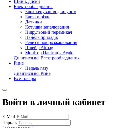
Шини, диски
Електрообладнання
Блок керування двигуном
Блочки різне
Датчики
Котушка запалювання
Підрульовий перемикач
Панель приладів
Реле свічок розжарювання
Шлейф Airbag
Монітор Навігація Аудіо
Дивитися всі Електрообладнання
Різне
Педаль газу
Дивитися всі Різне
Все товары
Войти в личный кабинет
E-Mail
Пароль