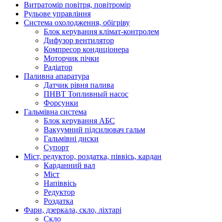
Витратомір повітря, повітромір
Рульове управління
Система охолодження, обігріву
Блок керування клімат-контролем
Дифузор вентилятор
Компресор кондиціонера
Моторчик пічки
Радіатор
Паливна апаратура
Датчик рівня палива
ПНВТ Топливный насос
Форсунки
Гальмівна система
Блок керування АБС
Вакуумний підсилювач гальм
Гальмівні диски
Супорт
Міст, редуктор, роздатка, піввісь, кардан
Карданний вал
Міст
Напіввісь
Редуктор
Роздатка
Фари, дзеркала, скло, ліхтарі
Cкло