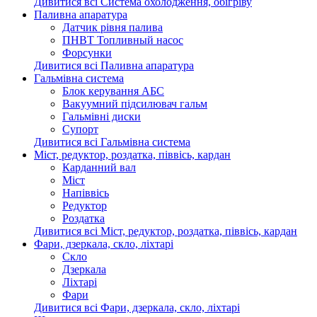
Дивитися всі Система охолодження, обігріву
Паливна апаратура
Датчик рівня палива
ПНВТ Топливный насос
Форсунки
Дивитися всі Паливна апаратура
Гальмівна система
Блок керування АБС
Вакуумний підсилювач гальм
Гальмівні диски
Супорт
Дивитися всі Гальмівна система
Міст, редуктор, роздатка, піввісь, кардан
Карданний вал
Міст
Напіввісь
Редуктор
Роздатка
Дивитися всі Міст, редуктор, роздатка, піввісь, кардан
Фари, дзеркала, скло, ліхтарі
Cкло
Дзеркала
Ліхтарі
Фари
Дивитися всі Фари, дзеркала, скло, ліхтарі