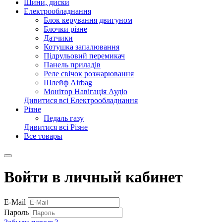
Шини, диски
Електрообладнання
Блок керування двигуном
Блочки різне
Датчики
Котушка запалювання
Підрульовий перемикач
Панель приладів
Реле свічок розжарювання
Шлейф Airbag
Монітор Навігація Аудіо
Дивитися всі Електрообладнання
Різне
Педаль газу
Дивитися всі Різне
Все товары
Войти в личный кабинет
E-Mail
Пароль