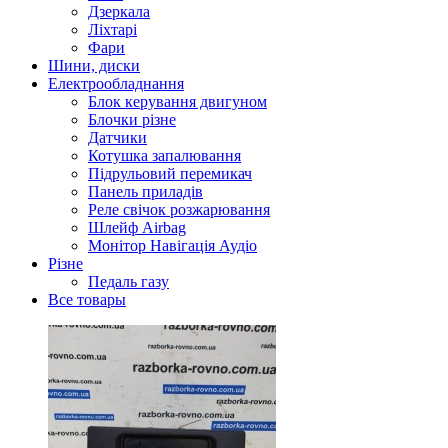
Дзеркала
Ліхтарі
Фари
Шини, диски
Електрообладнання
Блок керування двигуном
Блочки різне
Датчики
Котушка запалювання
Підрульовий перемикач
Панель приладів
Реле свічок розжарювання
Шлейф Airbag
Монітор Навігація Аудіо
Різне
Педаль газу
Все товары