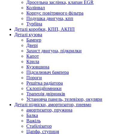
Дросельна заслінка, клапан EGR
Колінвал
Корпус повітряного фільтра
Подушка двигуна, кпп
Турбіна
Деталі коробки, КПП, АКПП
Деталі кузова
Бампер
Двері
Захист двигуна, підкрилки
Капот
Крила
Кузовщина
Підсилювач бампера
Пороги
Решітка радіатора
Склопідйомники
Трапеція двірників
Установча панель, телевізор, окуляри
Деталі підвіски, амортизатор, пневмо
амортизатор, пружина
Балка
Важіль
Стабілізатор
Цапфа, ступиця