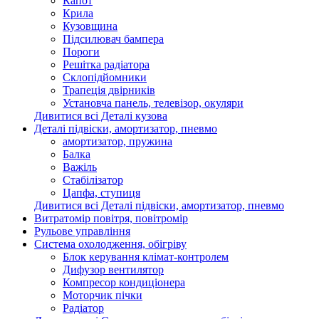
Капот
Крила
Кузовщина
Підсилювач бампера
Пороги
Решітка радіатора
Склопідйомники
Трапеція двірників
Установча панель, телевізор, окуляри
Дивитися всі Деталі кузова
Деталі підвіски, амортизатор, пневмо
амортизатор, пружина
Балка
Важіль
Стабілізатор
Цапфа, ступиця
Дивитися всі Деталі підвіски, амортизатор, пневмо
Витратомір повітря, повітромір
Рульове управління
Система охолодження, обігріву
Блок керування клімат-контролем
Дифузор вентилятор
Компресор кондиціонера
Моторчик пічки
Радіатор