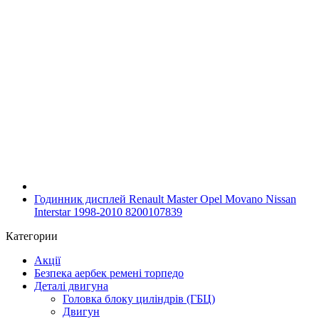
Годинник дисплей Renault Master Opel Movano Nissan
Interstar 1998-2010 8200107839
Категории
Акції
Безпека аербек ремені торпедо
Деталі двигуна
Головка блоку циліндрів (ГБЦ)
Двигун