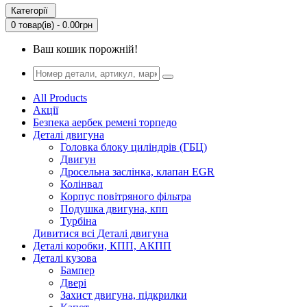
Категорії
0 товар(ів) - 0.00грн
Ваш кошик порожній!
All Products
Акції
Безпека аербек ремені торпедо
Деталі двигуна
Головка блоку циліндрів (ГБЦ)
Двигун
Дросельна заслінка, клапан EGR
Колінвал
Корпус повітряного фільтра
Подушка двигуна, кпп
Турбіна
Дивитися всі Деталі двигуна
Деталі коробки, КПП, АКПП
Деталі кузова
Бампер
Двері
Захист двигуна, підкрилки