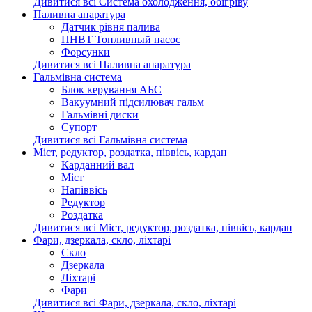
Дивитися всі Система охолодження, обігріву
Паливна апаратура
Датчик рівня палива
ПНВТ Топливный насос
Форсунки
Дивитися всі Паливна апаратура
Гальмівна система
Блок керування АБС
Вакуумний підсилювач гальм
Гальмівні диски
Супорт
Дивитися всі Гальмівна система
Міст, редуктор, роздатка, піввісь, кардан
Карданний вал
Міст
Напіввісь
Редуктор
Роздатка
Дивитися всі Міст, редуктор, роздатка, піввісь, кардан
Фари, дзеркала, скло, ліхтарі
Cкло
Дзеркала
Ліхтарі
Фари
Дивитися всі Фари, дзеркала, скло, ліхтарі