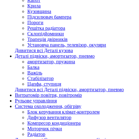
Капот
Крила
Кузовщина
Підсилювач бампера
Пороги
Решітка радіатора
Склопідйомники
Трапеція двірників
Установча панель, телевізор, окуляри
Дивитися всі Деталі кузова
Деталі підвіски, амортизатор, пневмо
амортизатор, пружина
Балка
Важіль
Стабілізатор
Цапфа, ступиця
Дивитися всі Деталі підвіски, амортизатор, пневмо
Витратомір повітря, повітромір
Рульове управління
Система охолодження, обігріву
Блок керування клімат-контролем
Дифузор вентилятор
Компресор кондиціонера
Моторчик пічки
Радіатор