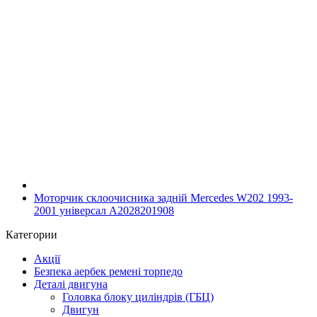
Моторчик склоочисника задній Mercedes W202 1993-
2001 універсал A2028201908
Категории
Акції
Безпека аербек ремені торпедо
Деталі двигуна
Головка блоку циліндрів (ГБЦ)
Двигун