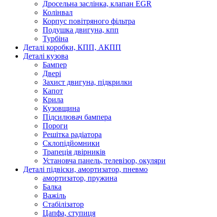
Дросельна заслінка, клапан EGR
Колінвал
Корпус повітряного фільтра
Подушка двигуна, кпп
Турбіна
Деталі коробки, КПП, АКПП
Деталі кузова
Бампер
Двері
Захист двигуна, підкрилки
Капот
Крила
Кузовщина
Підсилювач бампера
Пороги
Решітка радіатора
Склопідйомники
Трапеція двірників
Установча панель, телевізор, окуляри
Деталі підвіски, амортизатор, пневмо
амортизатор, пружина
Балка
Важіль
Стабілізатор
Цапфа, ступиця