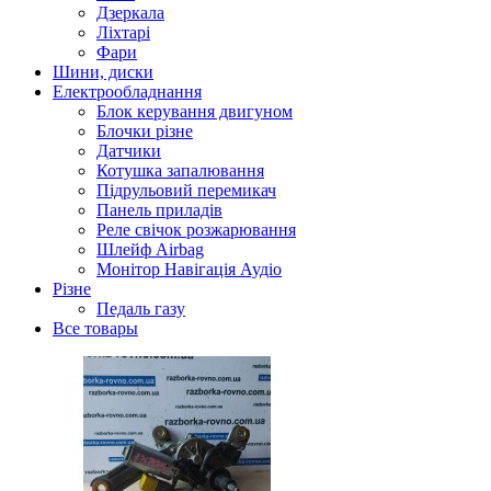
Дзеркала
Ліхтарі
Фари
Шини, диски
Електрообладнання
Блок керування двигуном
Блочки різне
Датчики
Котушка запалювання
Підрульовий перемикач
Панель приладів
Реле свічок розжарювання
Шлейф Airbag
Монітор Навігація Аудіо
Різне
Педаль газу
Все товары