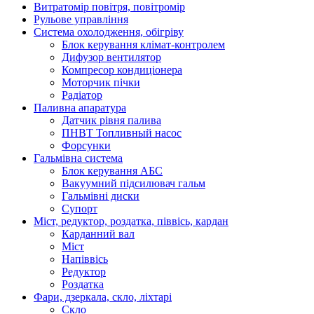
Витратомір повітря, повітромір
Рульове управління
Система охолодження, обігріву
Блок керування клімат-контролем
Дифузор вентилятор
Компресор кондиціонера
Моторчик пічки
Радіатор
Паливна апаратура
Датчик рівня палива
ПНВТ Топливный насос
Форсунки
Гальмівна система
Блок керування АБС
Вакуумний підсилювач гальм
Гальмівні диски
Супорт
Міст, редуктор, роздатка, піввісь, кардан
Карданний вал
Міст
Напіввісь
Редуктор
Роздатка
Фари, дзеркала, скло, ліхтарі
Cкло