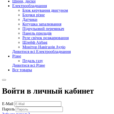
Шини, диски
Електрообладнання
Блок керування двигуном
Блочки різне
Датчики
Котушка запалювання
Підрульовий перемикач
Панель приладів
Реле свічок розжарювання
Шлейф Airbag
Монітор Навігація Аудіо
Дивитися всі Електрообладнання
Різне
Педаль газу
Дивитися всі Різне
Все товары
Войти в личный кабинет
E-Mail
Пароль