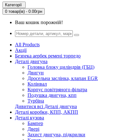
Категорії
0 товар(ів) - 0.00грн
Ваш кошик порожній!
All Products
Акції
Безпека аербек ремені торпедо
Деталі двигуна
Головка блоку циліндрів (ГБЦ)
Двигун
Дросельна заслінка, клапан EGR
Колінвал
Корпус повітряного фільтра
Подушка двигуна, кпп
Турбіна
Дивитися всі Деталі двигуна
Деталі коробки, КПП, АКПП
Деталі кузова
Бампер
Двері
Захист двигуна, підкрилки