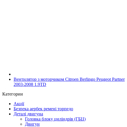
Вентилятор з моторчиком Citroen Berlingo Peugeot Partner
2003-2008 1.9TD
Категории
Акції
Безпека аербек ремені торпедо
Деталі двигуна
Головка блоку циліндрів (ГБЦ)
Двигун