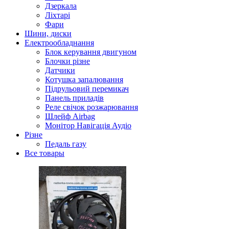
Дзеркала
Ліхтарі
Фари
Шини, диски
Електрообладнання
Блок керування двигуном
Блочки різне
Датчики
Котушка запалювання
Підрульовий перемикач
Панель приладів
Реле свічок розжарювання
Шлейф Airbag
Монітор Навігація Аудіо
Різне
Педаль газу
Все товары