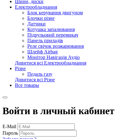
Шини, диски
Електрообладнання
Блок керування двигуном
Блочки різне
Датчики
Котушка запалювання
Підрульовий перемикач
Панель приладів
Реле свічок розжарювання
Шлейф Airbag
Монітор Навігація Аудіо
Дивитися всі Електрообладнання
Різне
Педаль газу
Дивитися всі Різне
Все товары
Войти в личный кабинет
E-Mail
Пароль