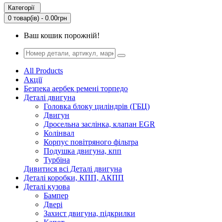
Категорії
0 товар(ів) - 0.00грн
Ваш кошик порожній!
All Products
Акції
Безпека аербек ремені торпедо
Деталі двигуна
Головка блоку циліндрів (ГБЦ)
Двигун
Дросельна заслінка, клапан EGR
Колінвал
Корпус повітряного фільтра
Подушка двигуна, кпп
Турбіна
Дивитися всі Деталі двигуна
Деталі коробки, КПП, АКПП
Деталі кузова
Бампер
Двері
Захист двигуна, підкрилки