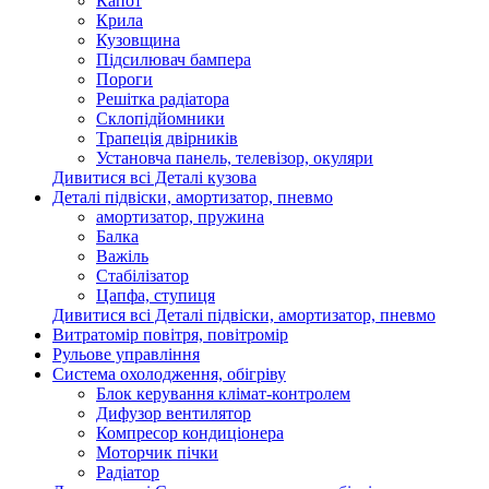
Капот
Крила
Кузовщина
Підсилювач бампера
Пороги
Решітка радіатора
Склопідйомники
Трапеція двірників
Установча панель, телевізор, окуляри
Дивитися всі Деталі кузова
Деталі підвіски, амортизатор, пневмо
амортизатор, пружина
Балка
Важіль
Стабілізатор
Цапфа, ступиця
Дивитися всі Деталі підвіски, амортизатор, пневмо
Витратомір повітря, повітромір
Рульове управління
Система охолодження, обігріву
Блок керування клімат-контролем
Дифузор вентилятор
Компресор кондиціонера
Моторчик пічки
Радіатор