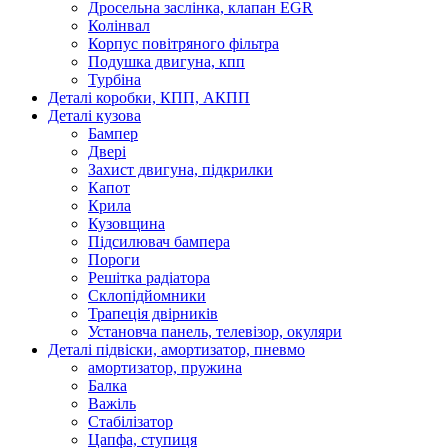
Дросельна заслінка, клапан EGR
Колінвал
Корпус повітряного фільтра
Подушка двигуна, кпп
Турбіна
Деталі коробки, КПП, АКПП
Деталі кузова
Бампер
Двері
Захист двигуна, підкрилки
Капот
Крила
Кузовщина
Підсилювач бампера
Пороги
Решітка радіатора
Склопідйомники
Трапеція двірників
Установча панель, телевізор, окуляри
Деталі підвіски, амортизатор, пневмо
амортизатор, пружина
Балка
Важіль
Стабілізатор
Цапфа, ступиця