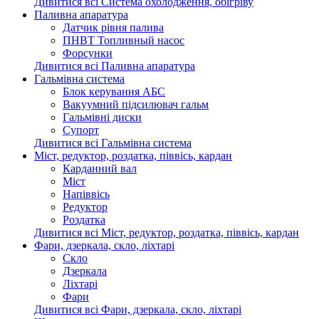
Дивитися всі Система охолодження, обігріву
Паливна апаратура
Датчик рівня палива
ПНВТ Топливный насос
Форсунки
Дивитися всі Паливна апаратура
Гальмівна система
Блок керування АБС
Вакуумний підсилювач гальм
Гальмівні диски
Супорт
Дивитися всі Гальмівна система
Міст, редуктор, роздатка, піввісь, кардан
Карданний вал
Міст
Напіввісь
Редуктор
Роздатка
Дивитися всі Міст, редуктор, роздатка, піввісь, кардан
Фари, дзеркала, скло, ліхтарі
Cкло
Дзеркала
Ліхтарі
Фари
Дивитися всі Фари, дзеркала, скло, ліхтарі