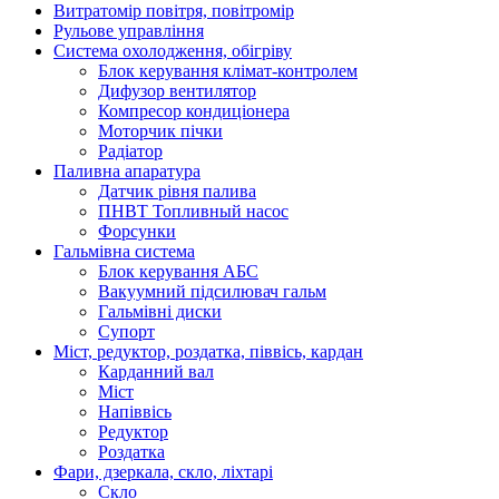
Витратомір повітря, повітромір
Рульове управління
Система охолодження, обігріву
Блок керування клімат-контролем
Дифузор вентилятор
Компресор кондиціонера
Моторчик пічки
Радіатор
Паливна апаратура
Датчик рівня палива
ПНВТ Топливный насос
Форсунки
Гальмівна система
Блок керування АБС
Вакуумний підсилювач гальм
Гальмівні диски
Супорт
Міст, редуктор, роздатка, піввісь, кардан
Карданний вал
Міст
Напіввісь
Редуктор
Роздатка
Фари, дзеркала, скло, ліхтарі
Cкло