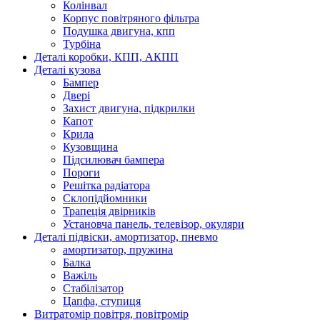
Колінвал
Корпус повітряного фільтра
Подушка двигуна, кпп
Турбіна
Деталі коробки, КПП, АКПП
Деталі кузова
Бампер
Двері
Захист двигуна, підкрилки
Капот
Крила
Кузовщина
Підсилювач бампера
Пороги
Решітка радіатора
Склопідйомники
Трапеція двірників
Установча панель, телевізор, окуляри
Деталі підвіски, амортизатор, пневмо
амортизатор, пружина
Балка
Важіль
Стабілізатор
Цапфа, ступиця
Витратомір повітря, повітромір