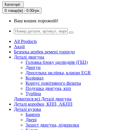
Категорії
0 товар(ів) - 0.00грн
Ваш кошик порожній!
All Products
Акції
Безпека аербек ремені торпедо
Деталі двигуна
Головка блоку циліндрів (ГБЦ)
Двигун
Дросельна заслінка, клапан EGR
Колінвал
Корпус повітряного фільтра
Подушка двигуна, кпп
Турбіна
Дивитися всі Деталі двигуна
Деталі коробки, КПП, АКПП
Деталі кузова
Бампер
Двері
Захист двигуна, підкрилки