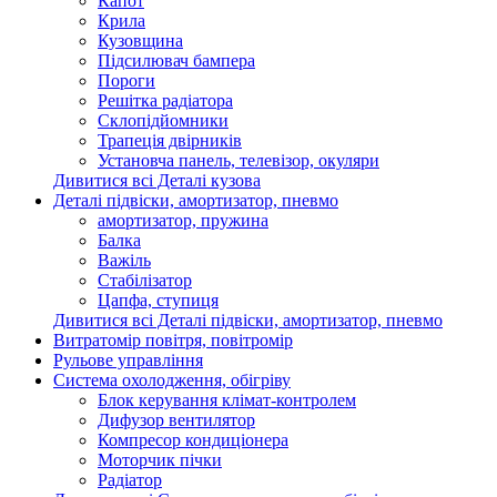
Капот
Крила
Кузовщина
Підсилювач бампера
Пороги
Решітка радіатора
Склопідйомники
Трапеція двірників
Установча панель, телевізор, окуляри
Дивитися всі Деталі кузова
Деталі підвіски, амортизатор, пневмо
амортизатор, пружина
Балка
Важіль
Стабілізатор
Цапфа, ступиця
Дивитися всі Деталі підвіски, амортизатор, пневмо
Витратомір повітря, повітромір
Рульове управління
Система охолодження, обігріву
Блок керування клімат-контролем
Дифузор вентилятор
Компресор кондиціонера
Моторчик пічки
Радіатор