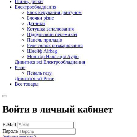
Шини, диски
Електрообладнання
Блок керування двигуном
Блочки різне
Датчики
Котушка запалювання
Підрульовий перемикач
Панель приладів
Реле свічок розжарювання
Шлейф Airbag
Монітор Навігація Аудіо
Дивитися всі Електрообладнання
Різне
Педаль газу
Дивитися всі Різне
Все товары
Войти в личный кабинет
E-Mail
Пароль