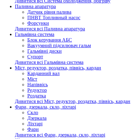
Дивитися всі Система охолодження, обігріву
Паливна апаратура
Датчик рівня палива
ПНВТ Топливный насос
Форсунки
Дивитися всі Паливна апаратура
Гальмівна система
Блок керування АБС
Вакуумний підсилювач гальм
Гальмівні диски
Супорт
Дивитися всі Гальмівна система
Міст, редуктор, роздатка, піввісь, кардан
Карданний вал
Міст
Напіввісь
Редуктор
Роздатка
Дивитися всі Міст, редуктор, роздатка, піввісь, кардан
Фари, дзеркала, скло, ліхтарі
Cкло
Дзеркала
Ліхтарі
Фари
Дивитися всі Фари, дзеркала, скло, ліхтарі