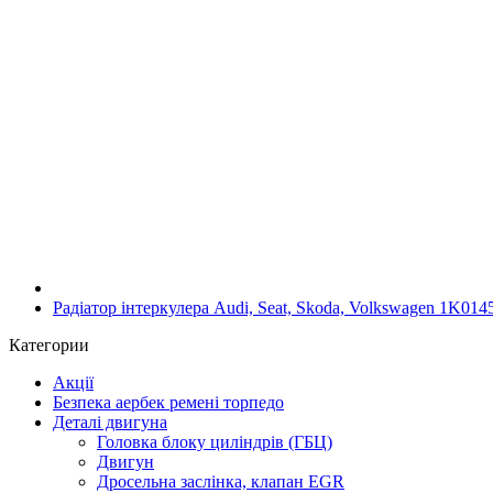
Радіатор інтеркулера Audi, Seat, Skoda, Volkswagen 1K01
Категории
Акції
Безпека аербек ремені торпедо
Деталі двигуна
Головка блоку циліндрів (ГБЦ)
Двигун
Дросельна заслінка, клапан EGR