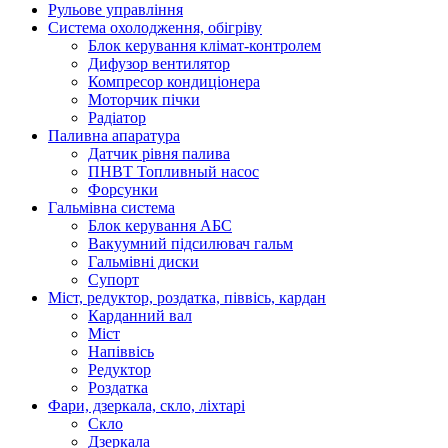
Рульове управління
Система охолодження, обігріву
Блок керування клімат-контролем
Дифузор вентилятор
Компресор кондиціонера
Моторчик пічки
Радіатор
Паливна апаратура
Датчик рівня палива
ПНВТ Топливный насос
Форсунки
Гальмівна система
Блок керування АБС
Вакуумний підсилювач гальм
Гальмівні диски
Супорт
Міст, редуктор, роздатка, піввісь, кардан
Карданний вал
Міст
Напіввісь
Редуктор
Роздатка
Фари, дзеркала, скло, ліхтарі
Cкло
Дзеркала