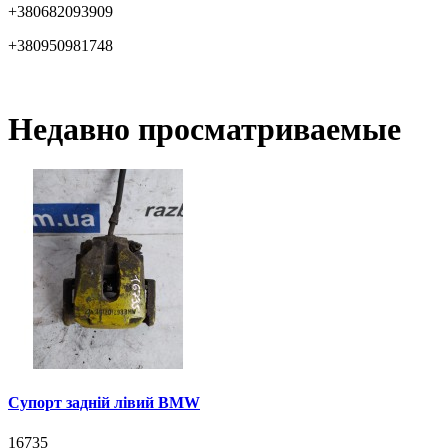
+380682093909
+380950981748
Недавно просматриваемые
Супорт задній лівий BMW
16735