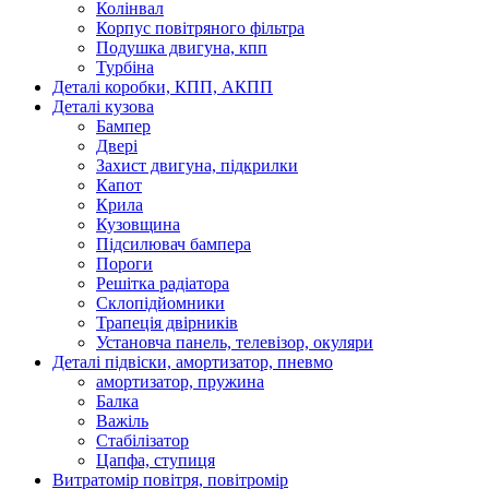
Колінвал
Корпус повітряного фільтра
Подушка двигуна, кпп
Турбіна
Деталі коробки, КПП, АКПП
Деталі кузова
Бампер
Двері
Захист двигуна, підкрилки
Капот
Крила
Кузовщина
Підсилювач бампера
Пороги
Решітка радіатора
Склопідйомники
Трапеція двірників
Установча панель, телевізор, окуляри
Деталі підвіски, амортизатор, пневмо
амортизатор, пружина
Балка
Важіль
Стабілізатор
Цапфа, ступиця
Витратомір повітря, повітромір