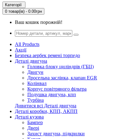
Категорії
0 товар(ів) - 0.00грн
Ваш кошик порожній!
All Products
Акції
Безпека аербек ремені торпедо
Деталі двигуна
Головка блоку циліндрів (ГБЦ)
Двигун
Дросельна заслінка, клапан EGR
Колінвал
Корпус повітряного фільтра
Подушка двигуна, кпп
Турбіна
Дивитися всі Деталі двигуна
Деталі коробки, КПП, АКПП
Деталі кузова
Бампер
Двері
Захист двигуна, підкрилки