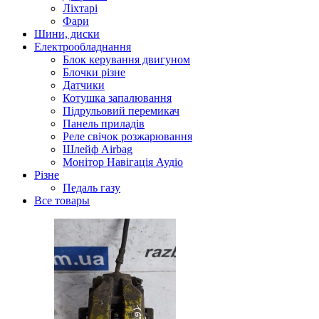
Ліхтарі
Фари
Шини, диски
Електрообладнання
Блок керування двигуном
Блочки різне
Датчики
Котушка запалювання
Підрульовий перемикач
Панель приладів
Реле свічок розжарювання
Шлейф Airbag
Монітор Навігація Аудіо
Різне
Педаль газу
Все товары