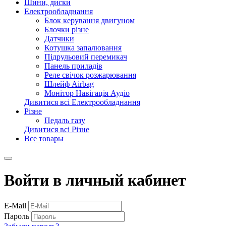
Шини, диски
Електрообладнання
Блок керування двигуном
Блочки різне
Датчики
Котушка запалювання
Підрульовий перемикач
Панель приладів
Реле свічок розжарювання
Шлейф Airbag
Монітор Навігація Аудіо
Дивитися всі Електрообладнання
Різне
Педаль газу
Дивитися всі Різне
Все товары
Войти в личный кабинет
E-Mail
Пароль