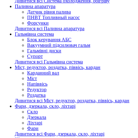
Дивитися всі Система охолодження, обігріву
Паливна апаратура
Датчик рівня палива
ПНВТ Топливный насос
Форсунки
Дивитися всі Паливна апаратура
Гальмівна система
Блок керування АБС
Вакуумний підсилювач гальм
Гальмівні диски
Супорт
Дивитися всі Гальмівна система
Міст, редуктор, роздатка, піввісь, кардан
Карданний вал
Міст
Напіввісь
Редуктор
Роздатка
Дивитися всі Міст, редуктор, роздатка, піввісь, кардан
Фари, дзеркала, скло, ліхтарі
Cкло
Дзеркала
Ліхтарі
Фари
Дивитися всі Фари, дзеркала, скло, ліхтарі