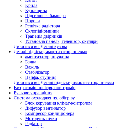
Капот
Крила
Кузовщина
Підсилювач бампера
Пороги
Решітка радіатора
Склопідйомники
Трапеція двірників
Установча панель, телевізор, окуляри
Дивитися всі Деталі кузова
Деталі підвіски, амортизатор, пневмо
амортизатор, пружина
Балка
Важіль
Стабілізатор
Цапфа, ступиця
Дивитися всі Деталі підвіски, амортизатор, пневмо
Витратомір повітря, повітромір
Рульове управління
Система охолодження, обігріву
Блок керування клімат-контролем
Дифузор вентилятор
Компресор кондиціонера
Моторчик пічки
Радіатор