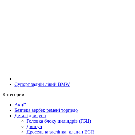
Супорт задній лівий BMW
Категории
Акції
Безпека аербек ремені торпедо
Деталі двигуна
Головка блоку циліндрів (ГБЦ)
Двигун
Дросельна заслінка, клапан EGR