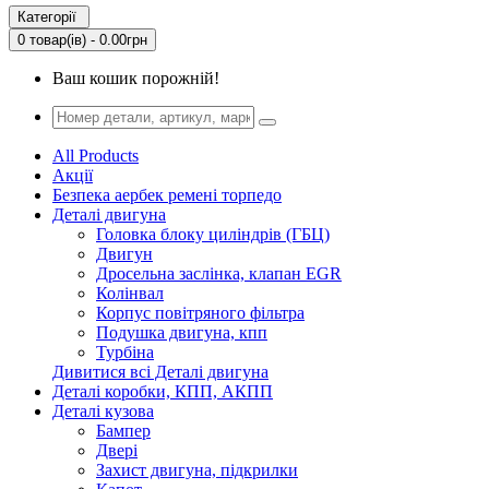
Категорії
0 товар(ів) - 0.00грн
Ваш кошик порожній!
All Products
Акції
Безпека аербек ремені торпедо
Деталі двигуна
Головка блоку циліндрів (ГБЦ)
Двигун
Дросельна заслінка, клапан EGR
Колінвал
Корпус повітряного фільтра
Подушка двигуна, кпп
Турбіна
Дивитися всі Деталі двигуна
Деталі коробки, КПП, АКПП
Деталі кузова
Бампер
Двері
Захист двигуна, підкрилки