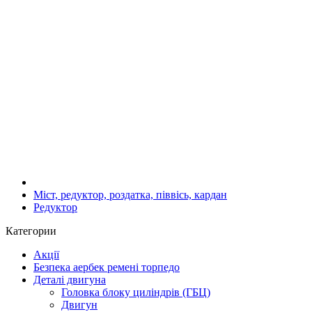
Міст, редуктор, роздатка, піввісь, кардан
Редуктор
Категории
Акції
Безпека аербек ремені торпедо
Деталі двигуна
Головка блоку циліндрів (ГБЦ)
Двигун