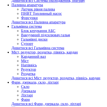
Дивитися всі Система охолодження, обігріву
Паливна апаратура
Датчик рівня палива
ПНВТ Топливный насос
Форсунки
Дивитися всі Паливна апаратура
Гальмівна система
Блок керування АБС
Вакуумний підсилювач гальм
Гальмівні диски
Супорт
Дивитися всі Гальмівна система
Міст, редуктор, роздатка, піввісь, кардан
Карданний вал
Міст
Напіввісь
Редуктор
Роздатка
Дивитися всі Міст, редуктор, роздатка, піввісь, кардан
Фари, дзеркала, скло, ліхтарі
Cкло
Дзеркала
Ліхтарі
Фари
Дивитися всі Фари, дзеркала, скло, ліхтарі