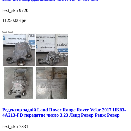
text_sku 9720
11250.00грн
Редуктор задній Land Rover Range Rover Velar 2017 HK83-
4A213-FD передатне число 3.23 Ленд Ровер Ренж Ровер
text_sku 7331