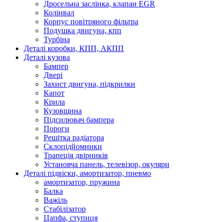
Дросельна заслінка, клапан EGR
Колінвал
Корпус повітряного фільтра
Подушка двигуна, кпп
Турбіна
Деталі коробки, КПП, АКПП
Деталі кузова
Бампер
Двері
Захист двигуна, підкрилки
Капот
Крила
Кузовщина
Підсилювач бампера
Пороги
Решітка радіатора
Склопідйомники
Трапеція двірників
Установча панель, телевізор, окуляри
Деталі підвіски, амортизатор, пневмо
амортизатор, пружина
Балка
Важіль
Стабілізатор
Цапфа, ступиця