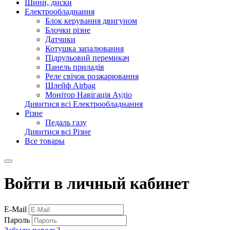
Шини, диски
Електрообладнання
Блок керування двигуном
Блочки різне
Датчики
Котушка запалювання
Підрульовий перемикач
Панель приладів
Реле свічок розжарювання
Шлейф Airbag
Монітор Навігація Аудіо
Дивитися всі Електрообладнання
Різне
Педаль газу
Дивитися всі Різне
Все товары
Войти в личный кабинет
E-Mail
Пароль