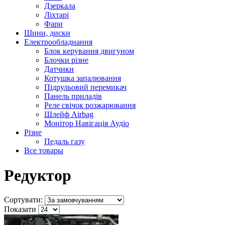
Дзеркала
Ліхтарі
Фари
Шини, диски
Електрообладнання
Блок керування двигуном
Блочки різне
Датчики
Котушка запалювання
Підрульовий перемикач
Панель приладів
Реле свічок розжарювання
Шлейф Airbag
Монітор Навігація Аудіо
Різне
Педаль газу
Все товары
Редуктор
Сортувати:
Показати