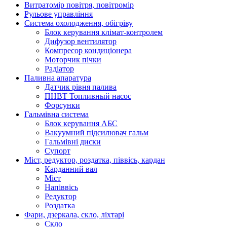
Витратомір повітря, повітромір
Рульове управління
Система охолодження, обігріву
Блок керування клімат-контролем
Дифузор вентилятор
Компресор кондиціонера
Моторчик пічки
Радіатор
Паливна апаратура
Датчик рівня палива
ПНВТ Топливный насос
Форсунки
Гальмівна система
Блок керування АБС
Вакуумний підсилювач гальм
Гальмівні диски
Супорт
Міст, редуктор, роздатка, піввісь, кардан
Карданний вал
Міст
Напіввісь
Редуктор
Роздатка
Фари, дзеркала, скло, ліхтарі
Cкло