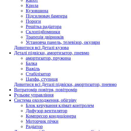
Капот
Крила
Кузовщина
Підсилювач бампера
Пороги
Решітка радіатора
Склопідйомники
Трапеція двірників
Установча панель, телевізор, окуляри
Дивитися всі Деталі кузова
Деталі підвіски, амортизатор, пневмо
амортизатор, пружина
Балка
Важіль
Стабілізатор
Цапфа, ступиця
Дивитися всі Деталі підвіски, амортизатор, пневмо
Витратомір повітря, повітромір
Рульове управління
Система охолодження, обігріву
Блок керування клімат-контролем
Дифузор вентилятор
Компресор кондиціонера
Моторчик пічки
Радіатор