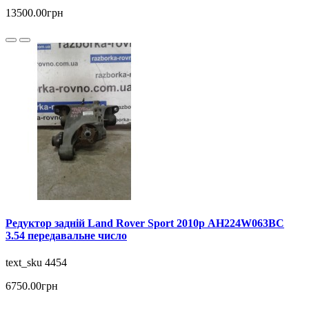
13500.00грн
Редуктор задній Land Rover Sport 2010р AH224W063BC
3.54 передавальне число
text_sku 4454
6750.00грн