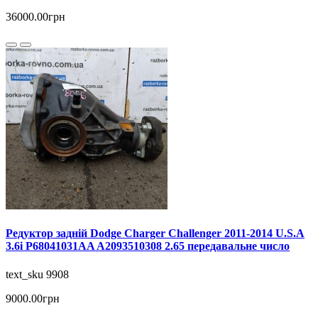
36000.00грн
Редуктор задній Dodge Charger Challenger 2011-2014 U.S.A
3.6i P68041031AA A2093510308 2.65 передавальне число
text_sku 9908
9000.00грн