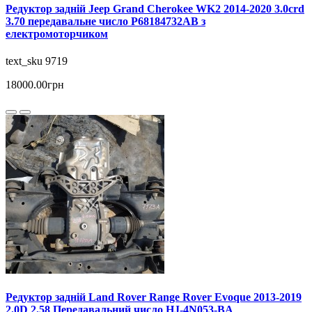
Редуктор задній Jeep Grand Cherokee WK2 2014-2020 3.0crd
3.70 передавальне число P68184732AB з
електромоторчиком
text_sku 9719
18000.00грн
Редуктор задній Land Rover Range Rover Evoque 2013-2019
2.0D 2.58 Передавальний число HJ-4N053-BA