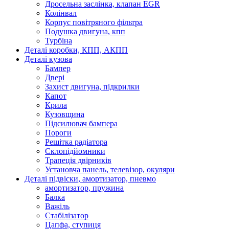
Дросельна заслінка, клапан EGR
Колінвал
Корпус повітряного фільтра
Подушка двигуна, кпп
Турбіна
Деталі коробки, КПП, АКПП
Деталі кузова
Бампер
Двері
Захист двигуна, підкрилки
Капот
Крила
Кузовщина
Підсилювач бампера
Пороги
Решітка радіатора
Склопідйомники
Трапеція двірників
Установча панель, телевізор, окуляри
Деталі підвіски, амортизатор, пневмо
амортизатор, пружина
Балка
Важіль
Стабілізатор
Цапфа, ступиця