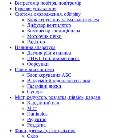
Витратомір повітря, повітромір
Рульове управління
Система охолодження, обігріву
Блок керування клімат-контролем
Дифузор вентилятор
Компресор кондиціонера
Моторчик пічки
Радіатор
Паливна апаратура
Датчик рівня палива
ПНВТ Топливный насос
Форсунки
Гальмівна система
Блок керування АБС
Вакуумний підсилювач гальм
Гальмівні диски
Супорт
Міст, редуктор, роздатка, піввісь, кардан
Карданний вал
Міст
Напіввісь
Редуктор
Роздатка
Фари, дзеркала, скло, ліхтарі
Cкло