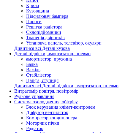
Капот
Крила
Кузовщина
Підсилювач бампера
Пороги
Решітка радіатора
Склопідйомники
Трапеція двірників
Установча панель, телевізор, окуляри
Дивитися всі Деталі кузова
Деталі підвіски, амортизатор, пневмо
амортизатор, пружина
Балка
Важіль
Стабілізатор
Цапфа, ступиця
Дивитися всі Деталі підвіски, амортизатор, пневмо
Витратомір повітря, повітромір
Рульове управління
Система охолодження, обігріву
Блок керування клімат-контролем
Дифузор вентилятор
Компресор кондиціонера
Моторчик пічки
Радіатор