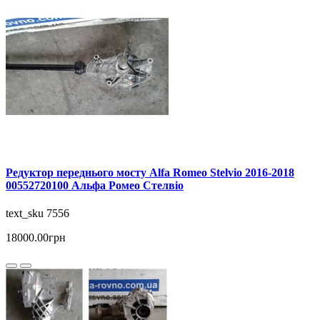
Редуктор переднього мосту Alfa Romeo Stelvio 2016-2018
00552720100 Альфа Ромео Стелвіо
text_sku 7556
18000.00грн