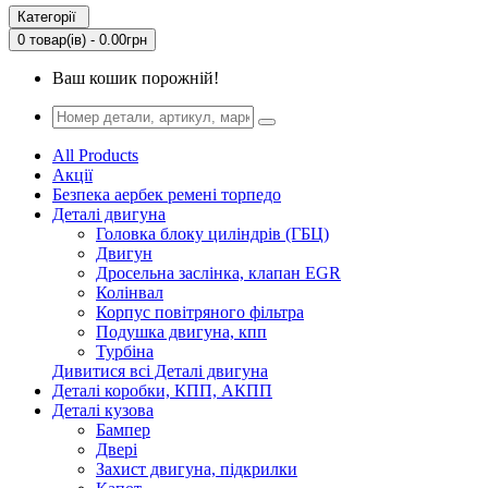
Категорії
0 товар(ів) - 0.00грн
Ваш кошик порожній!
All Products
Акції
Безпека аербек ремені торпедо
Деталі двигуна
Головка блоку циліндрів (ГБЦ)
Двигун
Дросельна заслінка, клапан EGR
Колінвал
Корпус повітряного фільтра
Подушка двигуна, кпп
Турбіна
Дивитися всі Деталі двигуна
Деталі коробки, КПП, АКПП
Деталі кузова
Бампер
Двері
Захист двигуна, підкрилки