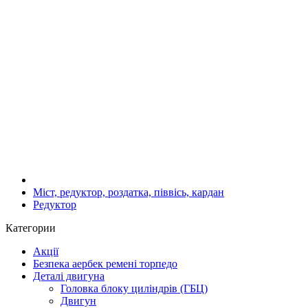
Міст, редуктор, роздатка, піввісь, кардан
Редуктор
Категории
Акції
Безпека аербек ремені торпедо
Деталі двигуна
Головка блоку циліндрів (ГБЦ)
Двигун