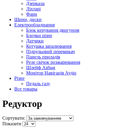
Дзеркала
Ліхтарі
Фари
Шини, диски
Електрообладнання
Блок керування двигуном
Блочки різне
Датчики
Котушка запалювання
Підрульовий перемикач
Панель приладів
Реле свічок розжарювання
Шлейф Airbag
Монітор Навігація Аудіо
Різне
Педаль газу
Все товары
Редуктор
Сортувати:
Показати