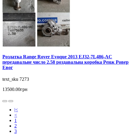
Роздатка Range Rover Evoque 2013 EJ32-7L486-AC
передавальне число 2.58 роздавальна коробка Ренж Ровер
Евог
text_sku 7273
13500.00грн
|<
<
1
2
3