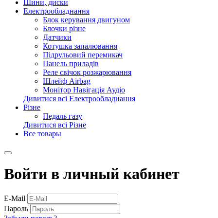
Шини, диски
Електрообладнання
Блок керування двигуном
Блочки різне
Датчики
Котушка запалювання
Підрульовий перемикач
Панель приладів
Реле свічок розжарювання
Шлейф Airbag
Монітор Навігація Аудіо
Дивитися всі Електрообладнання
Різне
Педаль газу
Дивитися всі Різне
Все товары
Войти в личный кабинет
E-Mail
Пароль