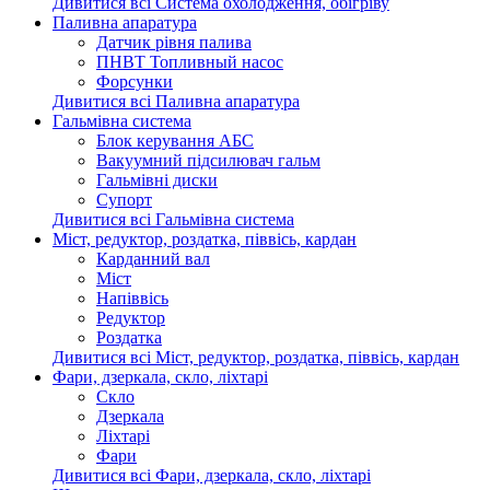
Дивитися всі Система охолодження, обігріву
Паливна апаратура
Датчик рівня палива
ПНВТ Топливный насос
Форсунки
Дивитися всі Паливна апаратура
Гальмівна система
Блок керування АБС
Вакуумний підсилювач гальм
Гальмівні диски
Супорт
Дивитися всі Гальмівна система
Міст, редуктор, роздатка, піввісь, кардан
Карданний вал
Міст
Напіввісь
Редуктор
Роздатка
Дивитися всі Міст, редуктор, роздатка, піввісь, кардан
Фари, дзеркала, скло, ліхтарі
Cкло
Дзеркала
Ліхтарі
Фари
Дивитися всі Фари, дзеркала, скло, ліхтарі