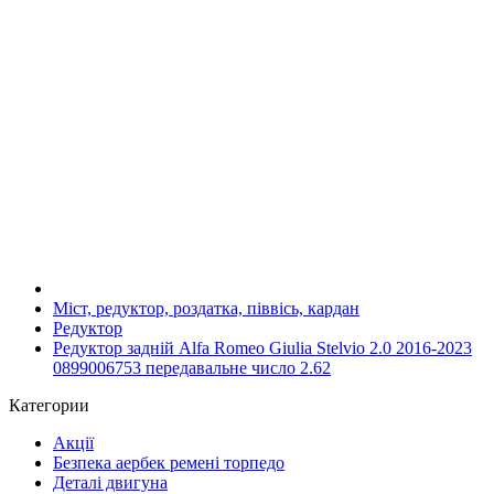
Міст, редуктор, роздатка, піввісь, кардан
Редуктор
Редуктор задній Alfa Romeo Giulia Stelvio 2.0 2016-2023
0899006753 передавальне число 2.62
Категории
Акції
Безпека аербек ремені торпедо
Деталі двигуна