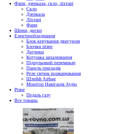
Фари, дзеркала, скло, ліхтарі
Cкло
Дзеркала
Ліхтарі
Фари
Шини, диски
Електрообладнання
Блок керування двигуном
Блочки різне
Датчики
Котушка запалювання
Підрульовий перемикач
Панель приладів
Реле свічок розжарювання
Шлейф Airbag
Монітор Навігація Аудіо
Різне
Педаль газу
Все товары