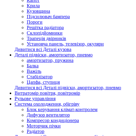
Капот
Крила
Кузовщина
Підсилювач бампера
Пороги
Решітка радіатора
Склопідйомники
Трапеція двірників
Установча панель, телевізор, окуляри
Дивитися всі Деталі кузова
Деталі підвіски, амортизатор, пневмо
амортизатор, пружина
Балка
Важіль
Стабілізатор
Цапфа, ступиця
Дивитися всі Деталі підвіски, амортизатор, пневмо
Витратомір повітря, повітромір
Рульове управління
Система охолодження, обігріву
Блок керування клімат-контролем
Дифузор вентилятор
Компресор кондиціонера
Моторчик пічки
Радіатор