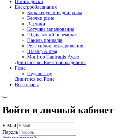
Шини, диски
Електрообладнання
Блок керування двигуном
Блочки різне
Датчики
Котушка запалювання
Підрульовий перемикач
Панель приладів
Реле свічок розжарювання
Шлейф Airbag
Монітор Навігація Аудіо
Дивитися всі Електрообладнання
Різне
Педаль газу
Дивитися всі Різне
Все товары
Войти в личный кабинет
E-Mail
Пароль