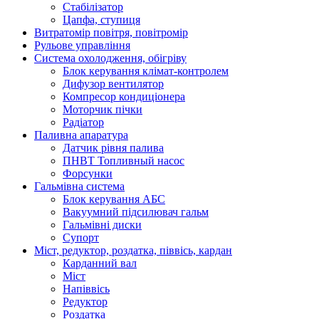
Стабілізатор
Цапфа, ступиця
Витратомір повітря, повітромір
Рульове управління
Система охолодження, обігріву
Блок керування клімат-контролем
Дифузор вентилятор
Компресор кондиціонера
Моторчик пічки
Радіатор
Паливна апаратура
Датчик рівня палива
ПНВТ Топливный насос
Форсунки
Гальмівна система
Блок керування АБС
Вакуумний підсилювач гальм
Гальмівні диски
Супорт
Міст, редуктор, роздатка, піввісь, кардан
Карданний вал
Міст
Напіввісь
Редуктор
Роздатка