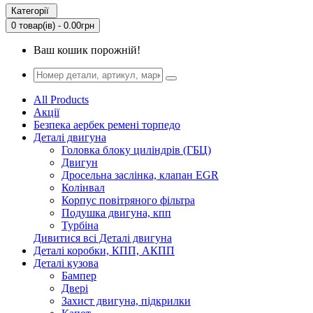
Категорії
0 товар(ів) - 0.00грн
Ваш кошик порожній!
All Products
Акції
Безпека аербек ремені торпедо
Деталі двигуна
Головка блоку циліндрів (ГБЦ)
Двигун
Дросельна заслінка, клапан EGR
Колінвал
Корпус повітряного фільтра
Подушка двигуна, кпп
Турбіна
Дивитися всі Деталі двигуна
Деталі коробки, КПП, АКПП
Деталі кузова
Бампер
Двері
Захист двигуна, підкрилки