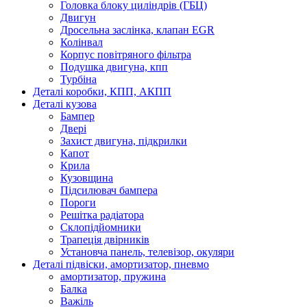
Головка блоку циліндрів (ГБЦ)
Двигун
Дросельна заслінка, клапан EGR
Колінвал
Корпус повітряного фільтра
Подушка двигуна, кпп
Турбіна
Деталі коробки, КПП, АКПП
Деталі кузова
Бампер
Двері
Захист двигуна, підкрилки
Капот
Крила
Кузовщина
Підсилювач бампера
Пороги
Решітка радіатора
Склопідйомники
Трапеція двірників
Установча панель, телевізор, окуляри
Деталі підвіски, амортизатор, пневмо
амортизатор, пружина
Балка
Важіль