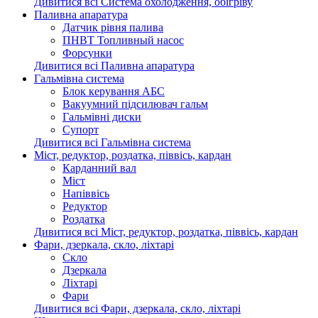
Дивитися всі Система охолодження, обігріву
Паливна апаратура
Датчик рівня палива
ПНВТ Топливный насос
Форсунки
Дивитися всі Паливна апаратура
Гальмівна система
Блок керування АБС
Вакуумний підсилювач гальм
Гальмівні диски
Супорт
Дивитися всі Гальмівна система
Міст, редуктор, роздатка, піввісь, кардан
Карданний вал
Міст
Напіввісь
Редуктор
Роздатка
Дивитися всі Міст, редуктор, роздатка, піввісь, кардан
Фари, дзеркала, скло, ліхтарі
Cкло
Дзеркала
Ліхтарі
Фари
Дивитися всі Фари, дзеркала, скло, ліхтарі