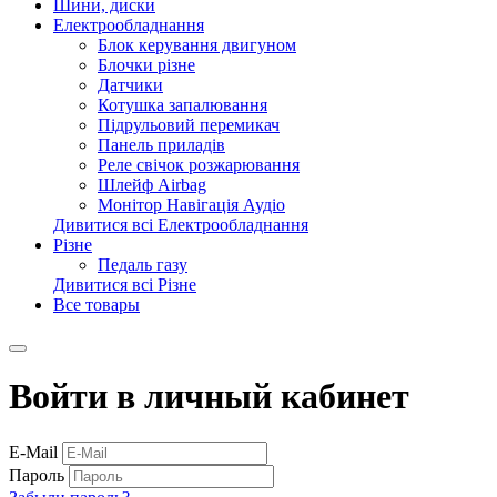
Шини, диски
Електрообладнання
Блок керування двигуном
Блочки різне
Датчики
Котушка запалювання
Підрульовий перемикач
Панель приладів
Реле свічок розжарювання
Шлейф Airbag
Монітор Навігація Аудіо
Дивитися всі Електрообладнання
Різне
Педаль газу
Дивитися всі Різне
Все товары
Войти в личный кабинет
E-Mail
Пароль