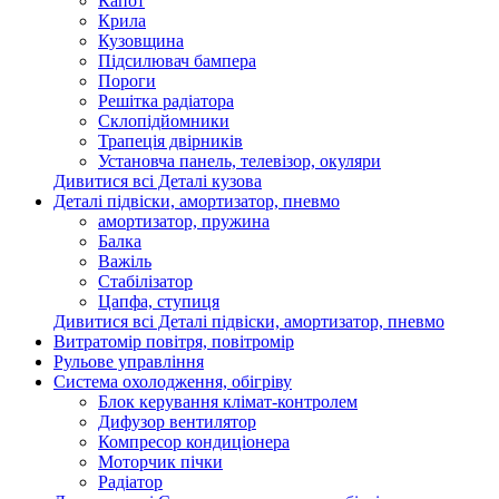
Капот
Крила
Кузовщина
Підсилювач бампера
Пороги
Решітка радіатора
Склопідйомники
Трапеція двірників
Установча панель, телевізор, окуляри
Дивитися всі Деталі кузова
Деталі підвіски, амортизатор, пневмо
амортизатор, пружина
Балка
Важіль
Стабілізатор
Цапфа, ступиця
Дивитися всі Деталі підвіски, амортизатор, пневмо
Витратомір повітря, повітромір
Рульове управління
Система охолодження, обігріву
Блок керування клімат-контролем
Дифузор вентилятор
Компресор кондиціонера
Моторчик пічки
Радіатор