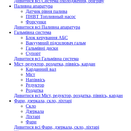
Дивитися всі Система охолодження, обігріву
Паливна апаратура
Датчик рівня палива
ПНВТ Топливный насос
Форсунки
Дивитися всі Паливна апаратура
Гальмівна система
Блок керування АБС
Вакуумний підсилювач гальм
Гальмівні диски
Супорт
Дивитися всі Гальмівна система
Міст, редуктор, роздатка, піввісь, кардан
Карданний вал
Міст
Напіввісь
Редуктор
Роздатка
Дивитися всі Міст, редуктор, роздатка, піввісь, кардан
Фари, дзеркала, скло, ліхтарі
Cкло
Дзеркала
Ліхтарі
Фари
Дивитися всі Фари, дзеркала, скло, ліхтарі