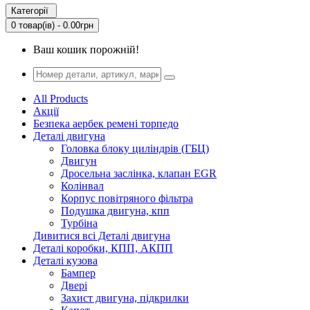
Категорії
0 товар(ів) - 0.00грн
Ваш кошик порожній!
All Products
Акції
Безпека аербек ремені торпедо
Деталі двигуна
Головка блоку циліндрів (ГБЦ)
Двигун
Дросельна заслінка, клапан EGR
Колінвал
Корпус повітряного фільтра
Подушка двигуна, кпп
Турбіна
Дивитися всі Деталі двигуна
Деталі коробки, КПП, АКПП
Деталі кузова
Бампер
Двері
Захист двигуна, підкрилки